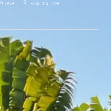
40-5454
+507 315-1789