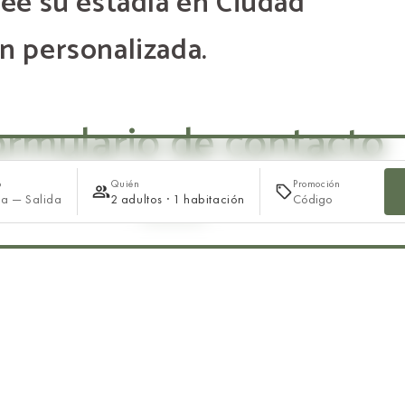
ee su estadía en Ciudad
n personalizada.
ormulario de contacto
o
Quién
Promoción
da — Salida
2 adultos · 1 habitación